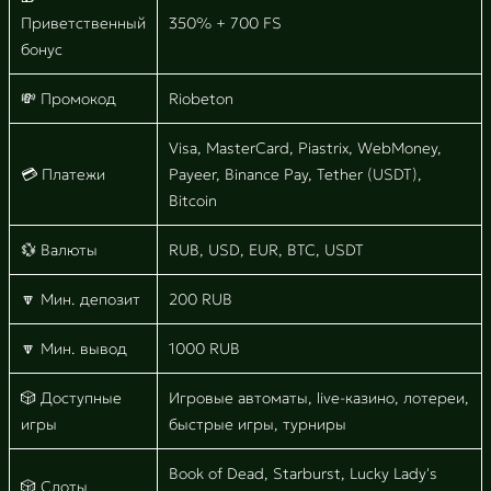
Приветственный
350% + 700 FS
бонус
💸 Промокод
Riobeton
Visa, MasterCard, Piastrix, WebMoney,
💳 Платежи
Payeer, Binance Pay, Tether (USDT),
Bitcoin
💱 Валюты
RUB, USD, EUR, BTC, USDT
🔽 Мин. депозит
200 RUB
🔽 Мин. вывод
1000 RUB
🎲 Доступные
Игровые автоматы, live-казино, лотереи,
игры
быстрые игры, турниры
Book of Dead, Starburst, Lucky Lady's
🎲 Слоты