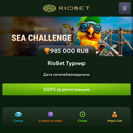
985 000 RUB
RioBet Турнир
Дата начала
Еженедельно
350FS за регистрацию
Слоты
Ставки на спорт
Столы
Игры Live