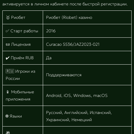
активируется в личном кабинете после быстрой регистрации.
🥇 Риобет
Риобет (Riobet) казино
✅ Старт работы
2016
📜 Лицензия
Curacao 5536/JAZ2023-021
✔️ Приём RUB
Да
🇷🇺 Игроки из
Поддерживаются
России
📱 Мобильные
Android, iOS, Windows, macOS
приложения
Русский, Английский, Испанский,
🌐 Языки
Украинский, Немецкий
🎁