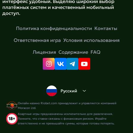
интерфейс удобный. Выделяю широкий выбор
платёжных систем и качественный мобильный
доступ.
Политика конфиденциальности
Контакты
Ответственная игра
Условия использования
Лицензия
Содержание
FAQ
Русский
Онлайн-казино Riobet.com принадлежит и управляется компанией
Moracon Ltd.
Азартные игры предназначены исключительно для развлечения.
Помните, что ставки связаны с финансовым риском. Играйте
ответственно и не превышайте суммы, которые готовы потерять.